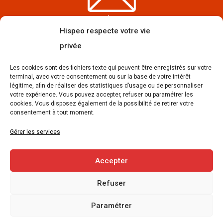
contact@hispeo.com
Hispeo respecte votre vie
privée
Les cookies sont des fichiers texte qui peuvent être enregistrés sur votre
terminal, avec votre consentement ou sur la base de votre intérêt
légitime, afin de réaliser des statistiques d’usage ou de personnaliser
votre expérience. Vous pouvez accepter, refuser ou paramétrer les
09 50 68 80 36 du lundi au vendredi de 9h à 18h
cookies. Vous disposez également de la possibilité de retirer votre
consentement à tout moment.
Gérer les services
Accepter
Formulaire de contact
Refuser
Prestations
Tarifs prestations
Devis
FAQ
Paramétrer
Offre
CGV
Mentions légales
Cookies